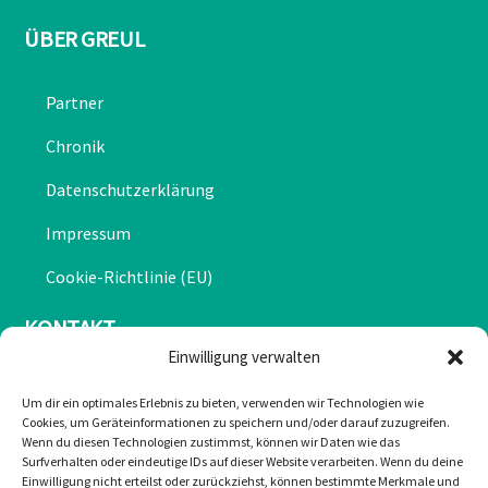
ÜBER GREUL
Partner
Chronik
Datenschutzerklärung
Impressum
Cookie-Richtlinie (EU)
KONTAKT
Einwilligung verwalten
Mail: office@greulonline.at
Um dir ein optimales Erlebnis zu bieten, verwenden wir Technologien wie
Cookies, um Geräteinformationen zu speichern und/oder darauf zuzugreifen.
Tel: +43 2755 7272
Wenn du diesen Technologien zustimmst, können wir Daten wie das
Surfverhalten oder eindeutige IDs auf dieser Website verarbeiten. Wenn du deine
Texing 20, 3242 Texing
Einwilligung nicht erteilst oder zurückziehst, können bestimmte Merkmale und