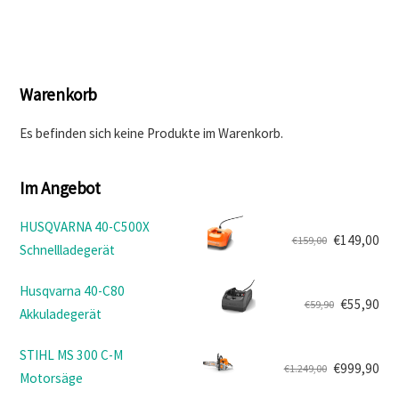
Warenkorb
Es befinden sich keine Produkte im Warenkorb.
Im Angebot
HUSQVARNA 40-C500X
€
149,00
€
159,00
Schnellladegerät
Ursprünglicher
Aktueller
Preis
Preis
Husqvarna 40-C80
war:
ist:
€
55,90
€
59,90
Akkuladegerät
Ursprünglicher
Aktueller
€159,00
€149,00.
Preis
Preis
STIHL MS 300 C-M
war:
ist:
€
999,90
€
1.249,00
Motorsäge
Ursprünglicher
Aktueller
€59,90
€55,90.