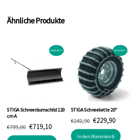
Ähnliche Produkte
ANGEBOT!
ANGEBOT!
STIGA Schneeräumschild 120
STIGA Schneekette 20″
cm A
Ursprünglicher
Aktuell
€
229,90
€
242,90
Ursprünglicher
Aktueller
€
719,10
€
799,00
Preis
Preis
Preis
Preis
In den Warenkorb