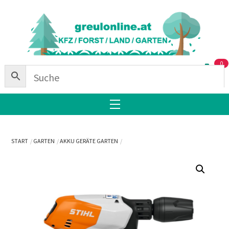
Skip
Back
to
To
content
Top
0
Menu
START
GARTEN
AKKU GERÄTE GARTEN