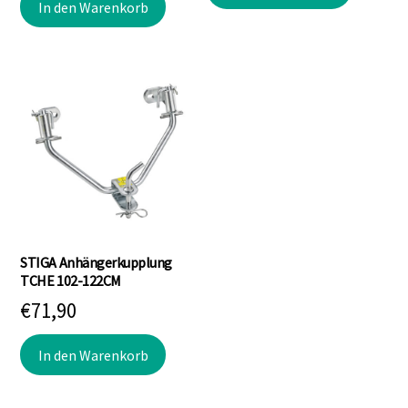
war:
ist:
In den Warenkorb
war:
ist:
€242,90
€229,90.
€799,00
€719,10.
STIGA Anhängerkupplung
TCHE 102-122CM
€
71,90
In den Warenkorb