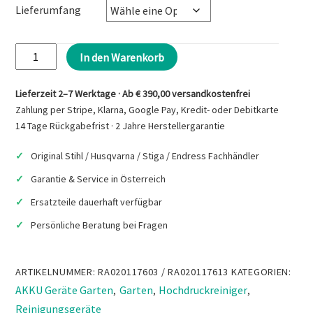
Lieferumfang
Stihl
In den Warenkorb
RCA
20
Lieferzeit 2–7 Werktage · Ab € 390,00 versandkostenfrei
Akku-
Zahlung per Stripe, Klarna, Google Pay, Kredit- oder Debitkarte
Druckreiniger
14 Tage Rückgabefrist · 2 Jahre Herstellergarantie
Menge
Original Stihl / Husqvarna / Stiga / Endress Fachhändler
Garantie & Service in Österreich
Ersatzteile dauerhaft verfügbar
Persönliche Beratung bei Fragen
ARTIKELNUMMER:
RA020117603 / RA020117613
KATEGORIEN:
AKKU Geräte Garten
Garten
Hochdruckreiniger
,
,
,
Reinigungsgeräte