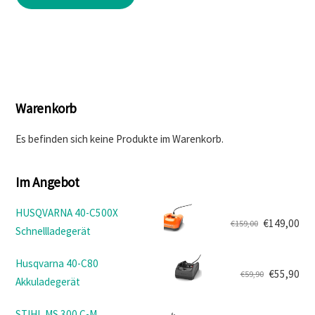
war:
ist:
Produkt
weist
€799,00
€679,90.
mehrere
Varianten
auf.
Die
Warenkorb
Optionen
können
Es befinden sich keine Produkte im Warenkorb.
auf
der
Im Angebot
Produktseite
gewählt
HUSQVARNA 40-C500X
werden
€
149,00
€
159,00
Schnellladegerät
Ursprünglicher
Aktueller
Preis
Preis
Husqvarna 40-C80
war:
ist:
€
55,90
€
59,90
Akkuladegerät
Ursprünglicher
Aktueller
€159,00
€149,00.
Preis
Preis
STIHL MS 300 C-M