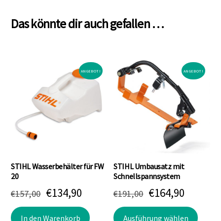
Das könnte dir auch gefallen …
ANGEBOT!
ANGEBOT!
STIHL Wasserbehälter für FW
STIHL Umbausatz mit
20
Schnellspannsystem
Ursprünglicher
Aktueller
Ursprünglicher
Aktuell
€
134,90
€
164,90
€
157,00
€
191,00
Preis
Preis
Preis
Preis
Dieses
In den Warenkorb
Ausführung wählen