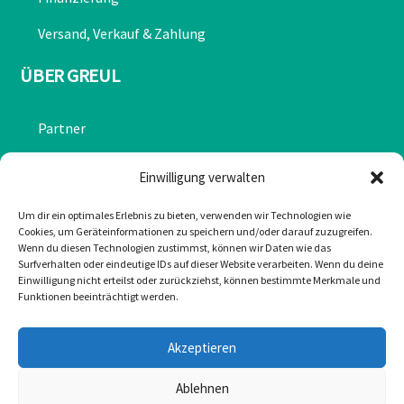
Versand, Verkauf & Zahlung
ÜBER GREUL
Partner
Chronik
Einwilligung verwalten
Datenschutzerklärung
Um dir ein optimales Erlebnis zu bieten, verwenden wir Technologien wie
Cookies, um Geräteinformationen zu speichern und/oder darauf zuzugreifen.
Impressum
Wenn du diesen Technologien zustimmst, können wir Daten wie das
Surfverhalten oder eindeutige IDs auf dieser Website verarbeiten. Wenn du deine
Cookie-Richtlinie (EU)
Einwilligung nicht erteilst oder zurückziehst, können bestimmte Merkmale und
Funktionen beeinträchtigt werden.
KONTAKT
Akzeptieren
Mail: office@greulonline.at
Ablehnen
Tel: +43 2755 7272