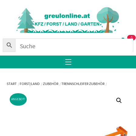
Skip
Back
to
To
content
Top
0
Menu
START
FORST/LAND
ZUBEHÖR
TRENNSCHLEIFER ZUBEHÖR
ANGEBOT!