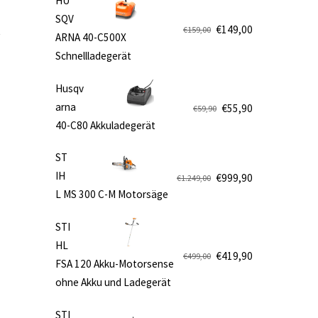
HU
SQV
€
149,00
€
159,00
ARNA 40-C500X
Ursprünglicher
Aktueller
Schnellladegerät
Preis
Preis
war:
ist:
Husqv
€159,00
€149,00.
e
arna
€
55,90
€
59,90
Ursprünglicher
Aktueller
40-C80 Akkuladegerät
Preis
Preis
war:
ist:
ST
€59,90
€55,90.
IH
€
999,90
€
1.249,00
Ursprünglicher
Aktueller
L MS 300 C-M Motorsäge
Preis
Preis
war:
ist:
STI
€1.249,00
€999,90.
HL
€
419,90
€
499,00
FSA 120 Akku-Motorsense
Ursprünglicher
Aktueller
ohne Akku und Ladegerät
Preis
Preis
war:
ist:
STI