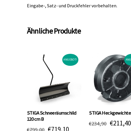
Eingabe-, Satz- und Druckfehler vorbehalten.
Ähnliche Produkte
ANGEBOT!
ANG
STIGA Schneeräumschild
STIGA Heckgewichte
120 cm B
Ursprün
€
211,40
€
234,90
Ursprünglicher
Aktueller
€
719,10
€
799,00