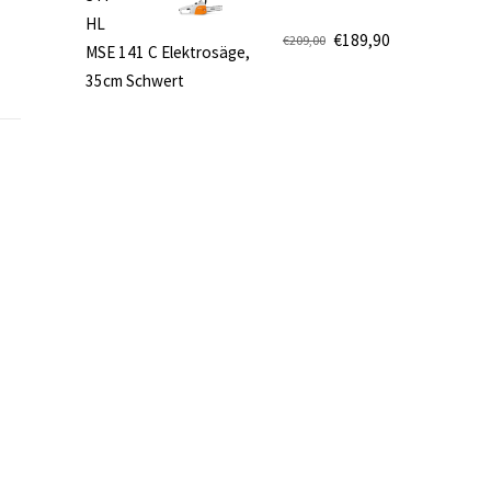
€499,00
€419,90.
HL
€
189,90
€
209,00
MSE 141 C Elektrosäge,
Ursprünglicher
Aktueller
35cm Schwert
Preis
Preis
war:
ist:
€209,00
€189,90.