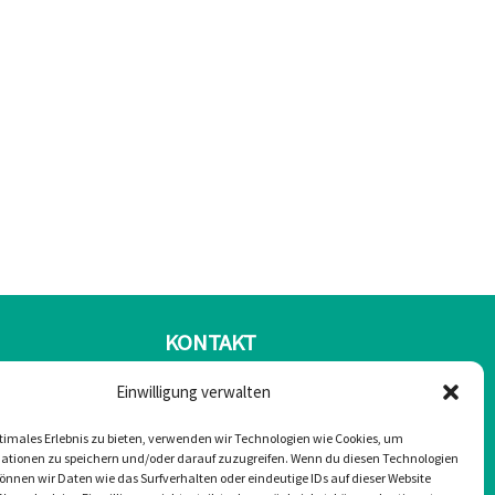
KONTAKT
Einwilligung verwalten
Mail: office@greulonline.at
timales Erlebnis zu bieten, verwenden wir Technologien wie Cookies, um
Tel: +43 2755 7272
ationen zu speichern und/oder darauf zuzugreifen. Wenn du diesen Technologien
nnen wir Daten wie das Surfverhalten oder eindeutige IDs auf dieser Website