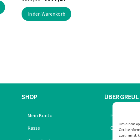
Preis
Preis
Preis
ist:
In den Warenkorb
war:
ist:
€211,40.
€899,00
€809,10.
SHOP
ÜBER GREUL
Mein Konto
Partner
Um dir ein op
Kasse
Chronik
Geräteinform
zustimmst, kö