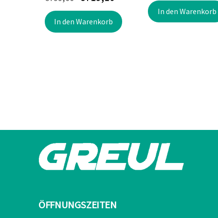
Preis
Preis
Preis
In den Warenkorb
war:
In den Warenkorb
war:
ist:
€234,90
€799,00
€719,10.
ÖFFNUNGSZEITEN