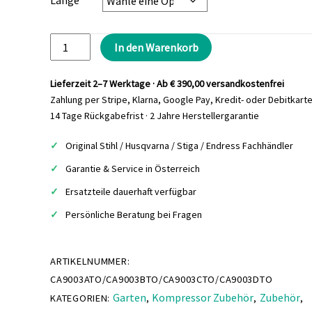
Länge
TOMA
In den Warenkorb
Ausblaspistolen
Menge
Lieferzeit 2–7 Werktage · Ab € 390,00 versandkostenfrei
Zahlung per Stripe, Klarna, Google Pay, Kredit- oder Debitkart
14 Tage Rückgabefrist · 2 Jahre Herstellergarantie
Original Stihl / Husqvarna / Stiga / Endress Fachhändler
Garantie & Service in Österreich
Ersatzteile dauerhaft verfügbar
Persönliche Beratung bei Fragen
ARTIKELNUMMER:
CA9003ATO/CA9003BTO/CA9003CTO/CA9003DTO
Garten
Kompressor Zubehör
Zubehör
KATEGORIEN:
,
,
,