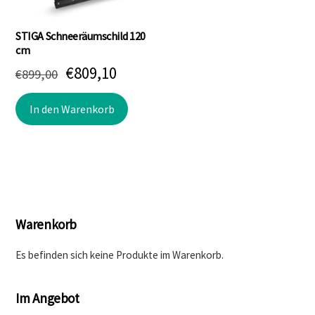
STIGA Schneeräumschild 120
cm
Ursprünglicher
Aktueller
€
809,10
€
899,00
Preis
Preis
In den Warenkorb
war:
ist:
€899,00
€809,10.
Warenkorb
Es befinden sich keine Produkte im Warenkorb.
Im Angebot