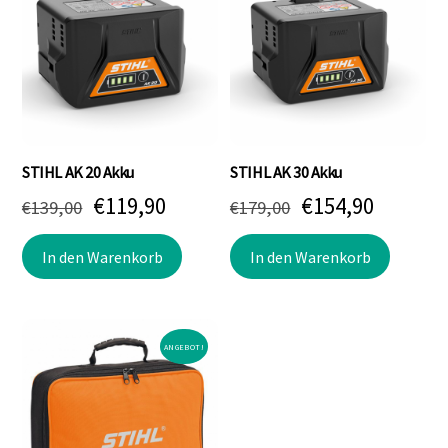
STIHL AK 20 Akku
STIHL AK 30 Akku
Ursprünglicher
Aktueller
Ursprünglicher
Aktuell
€
119,90
€
154,90
€
139,00
€
179,00
Preis
Preis
Preis
Preis
In den Warenkorb
In den Warenkorb
war:
ist:
war:
ist:
€139,00
€119,90.
€179,00
€154,90
ANGEBOT!