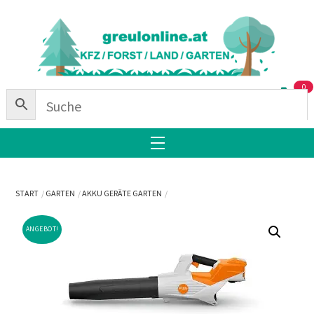
Skip
Back
to
To
content
Top
0
Menu
START
GARTEN
AKKU GERÄTE GARTEN
ANGEBOT!