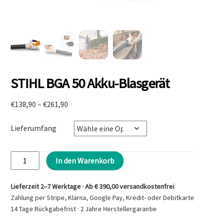
STIHL BGA 50 Akku-Blasgerät
Preisspanne:
€
138,90
–
€
261,90
€138,90
bis
Lieferumfang
€261,90
STIHL
In den Warenkorb
BGA
50
Lieferzeit 2–7 Werktage · Ab € 390,00 versandkostenfrei
Akku-
Zahlung per Stripe, Klarna, Google Pay, Kredit- oder Debitkarte
Blasgerät
14 Tage Rückgabefrist · 2 Jahre Herstellergarantie