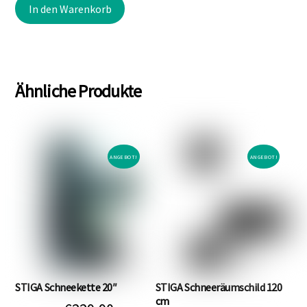
In den Warenkorb
war:
ist:
€46,90
€39,90.
Ähnliche Produkte
ANGEBOT!
ANGEBOT!
STIGA Schneekette 20″
STIGA Schneeräumschild 120
cm