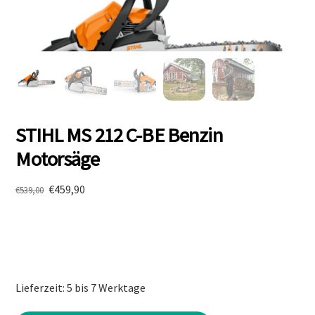
STIHL MS 212 C-BE Benzin
Motorsäge
Ursprünglicher
Aktueller
€
459,90
€
539,00
Preis
Preis
war:
ist:
€539,00
€459,90.
Lieferzeit: 5 bis 7 Werktage