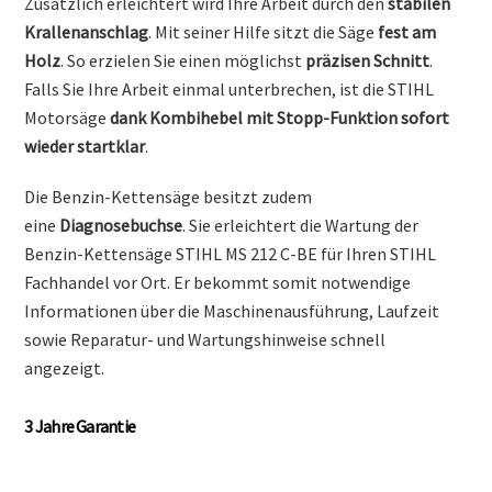
Zusätzlich erleichtert wird Ihre Arbeit durch den
stabilen
Krallenanschlag
. Mit seiner Hilfe sitzt die Säge
fest am
Holz
. So erzielen Sie einen möglichst
präzisen Schnitt
.
Falls Sie Ihre Arbeit einmal unterbrechen, ist die STIHL
Motorsäge
dank
Kombihebel mit Stopp-Funktion sofort
wieder startklar
.
Die Benzin-Kettensäge besitzt zudem
eine
Diagnosebuchse
. Sie erleichtert die Wartung
der
Benzin-Kettensäge STIHL MS 212 C-BE für Ihren STIHL
Fachhandel vor Ort. Er bekommt somit notwendige
Informationen über die Maschinenausführung, Laufzeit
sowie Reparatur- und Wartungshinweise schnell
angezeigt.
3 Jahre Garantie