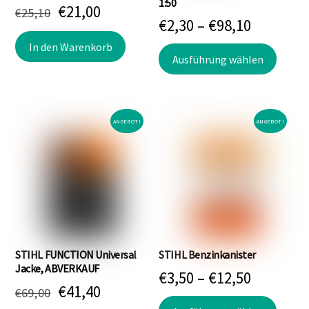
1:50
werden
Ursprünglicher
Aktueller
€
21,00
€
25,10
Preissp
€
2,30
–
€
98,10
Preis
Preis
€2,30
In den Warenkorb
Dieses
war:
ist:
Ausführung wählen
bis
Produk
€25,10
€21,00.
weist
€98,10
mehre
Varian
ANGEBOT!
ANGEBOT!
auf.
Die
Optio
könne
auf
der
Produk
STIHL FUNCTION Universal
STIHL Benzinkanister
gewäh
Jacke, ABVERKAUF
Preissp
€
3,50
–
€
12,50
werde
Ursprünglicher
Aktueller
€
41,40
€
69,00
€3,50
Dieses