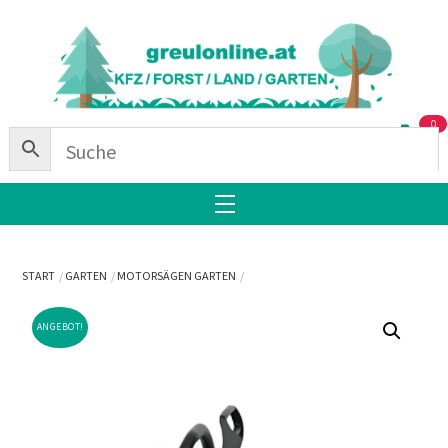
Skip
Back
to
To
content
Top
0
Menu
START
GARTEN
MOTORSÄGEN GARTEN
ANGEBOT!