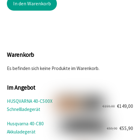
In den Warenkorb
war:
ist:
€729,00
€569,00.
Warenkorb
Es befinden sich keine Produkte im Warenkorb.
Im Angebot
HUSQVARNA 40-C500X
€
149,00
€
159,00
Schnellladegerät
Ursprünglicher
Aktueller
Preis
Preis
Husqvarna 40-C80
war:
ist:
€
55,90
€
59,90
Akkuladegerät
Ursprünglicher
Aktueller
€159,00
€149,00.