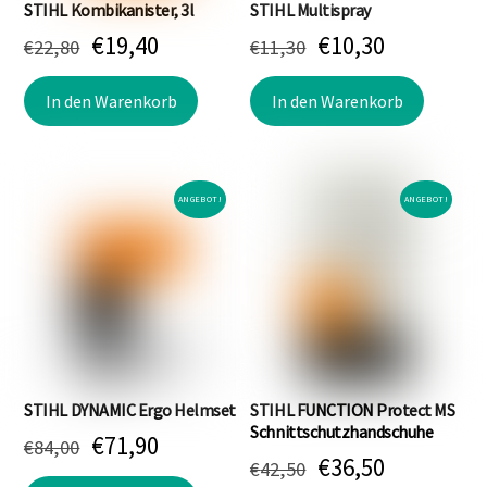
Produktseite
Produk
STIHL Kombikanister, 3l
STIHL Multispray
gewählt
gewäh
Ursprünglicher
Aktueller
Ursprünglicher
Aktueller
€
19,40
€
10,30
€
22,80
€
11,30
werden
werde
Preis
Preis
Preis
Preis
In den Warenkorb
In den Warenkorb
war:
ist:
war:
ist:
€22,80
€19,40.
€11,30
€10,30.
ANGEBOT!
ANGEBOT!
STIHL DYNAMIC Ergo Helmset
STIHL FUNCTION Protect MS
Schnittschutzhandschuhe
Ursprünglicher
Aktueller
€
71,90
€
84,00
Ursprünglicher
Aktueller
€
36,50
€
42,50
Preis
Preis