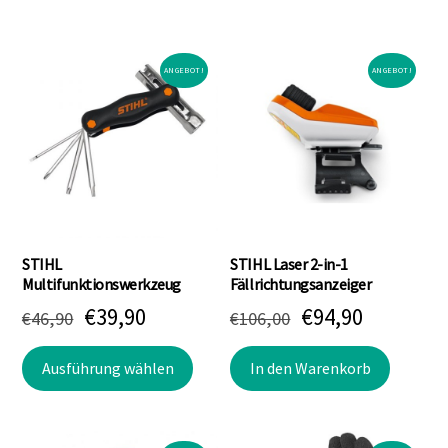
ANGEBOT!
ANGEBOT!
STIHL
STIHL Laser 2-in-1
Multifunktionswerkzeug
Fällrichtungsanzeiger
Ursprünglicher
Aktueller
Ursprünglicher
Aktuelle
€
39,90
€
94,90
€
46,90
€
106,00
Preis
Preis
Preis
Preis
Dieses
Ausführung wählen
In den Warenkorb
war:
ist:
war:
ist:
Produkt
weist
€46,90
€39,90.
€106,00
€94,90.
mehrere