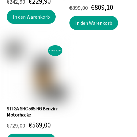
Ursprünglicher
Aktueller
€
229,90
€
242,90
Ursprünglicher
Aktuell
€
809,10
€
899,00
Preis
Preis
Preis
Preis
In den Warenkorb
war:
ist:
In den Warenkorb
war:
ist:
€242,90
€229,90.
€899,00
€809,10.
ANGEBOT!
STIGA SRC 585 RG Benzin-
Motorhacke
Ursprünglicher
Aktueller
€
569,00
€
729,00
Preis
Preis