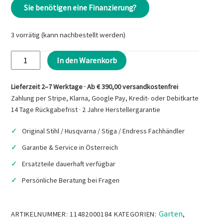
Sie benötigen eine Finanzierung?
3 vorrätig (kann nachbestellt werden)
STIHL
In den Warenkorb
MS
212
Lieferzeit 2–7 Werktage · Ab € 390,00 versandkostenfrei
C-
Zahlung per Stripe, Klarna, Google Pay, Kredit- oder Debitkarte
BE
14 Tage Rückgabefrist · 2 Jahre Herstellergarantie
Benzin
Original Stihl / Husqvarna / Stiga / Endress Fachhändler
Motorsäge
Menge
Garantie & Service in Österreich
Ersatzteile dauerhaft verfügbar
Persönliche Beratung bei Fragen
Garten
ARTIKELNUMMER:
11482000184
KATEGORIEN:
,